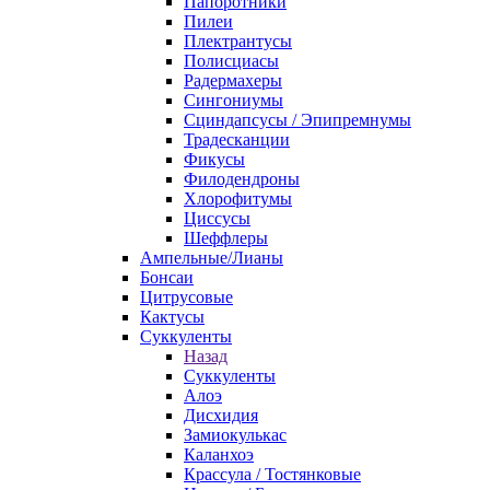
Папоротники
Пилеи
Плектрантусы
Полисциасы
Радермахеры
Сингониумы
Сциндапсусы / Эпипремнумы
Традесканции
Фикусы
Филодендроны
Хлорофитумы
Циссусы
Шеффлеры
Ампельные/Лианы
Бонсаи
Цитрусовые
Кактусы
Суккуленты
Назад
Суккуленты
Алоэ
Дисхидия
Замиокулькас
Каланхоэ
Крассула / Тостянковые