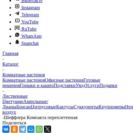
Вконтакте
Instagram
Telegram
YouTube
RuTube
WhatsApp
Snapchat
Главная
-
Каталог
-
Комнатные растения
Комнатные растения
Офисные растения
Готовые
решения
Горшки и кашпо
Подставки
Уход
Услуги
Подарки
-
Лиственные
Цветущие
Ампельные/
Лианы
Бонсаи
Цитрусовые
Кактусы
Суккуленты
Крупномеры
Неп
воздух
-
Шеффлера Компакта переплетенная
Поделиться