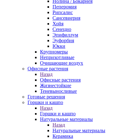
Нолина / Бокарнея
Пеперомия
Рипсалис
Сансевиерия
Хойя
Сенецио
Эпифиллум
Эуфорбия
Юкки
Крупномеры
Неприхотливые
Очищающие воздух
Офисные растения
Назад
Офисные растения
Жизнестойкие
Теневыносливые
Готовые решения
Горшки и кашпо
Назад
Горшки и кашпо
Натуральные материалы
Назад
Натуральные материалы
Керамика