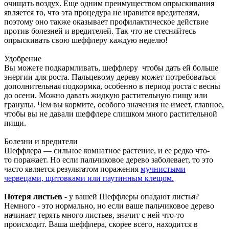
очищать воздух. Еще одним преимуществом опрыскивания
является то, что эта процедура не нравится вредителям,
поэтому оно также оказывает профилактическое действие
против болезней и вредителей. Так что не стесняйтесь
опрыскивать свою шеффлеру каждую неделю!
Удобрение
Вы можете подкармливать, шеффлеру чтобы дать ей больше
энергии для роста. Пальцевому дереву может потребоваться
дополнительная подкормка, особенно в период роста с весны
до осени. Можно давать жидкую растительную пищу или
гранулы. Чем вы кормите, особого значения не имеет, главное,
чтобы вы не давали шеффлере слишком много растительной
пищи.
Болезни и вредители
Шеффлера — сильное комнатное растение, и ее редко что-
то поражает. Но если пальчиковое дерево заболевает, то это
часто является результатом поражения
мучнистыми
червецами, щитовками или паутинным клещом.
Потеря листьев
- у вашей Шеффлеры опадают листья?
Немного - это нормально, но если ваше пальчиковое дерево
начинает терять много листьев, значит с ней что-то
происходит. Ваша шеффлера, скорее всего, находится в