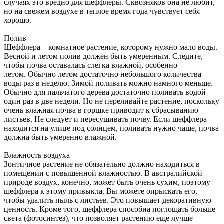
случаях это вредно для шеффлеры. Сквозняков она не любит,
но на свежем воздухе в теплое время года чувствует себя
хорошо.
Полив
Шеффлера – комнатное растение, которому нужно мало воды.
Весной и летом полив должен быть умеренным. Следите,
чтобы почва оставалась слегка влажной, особенно
летом. Обычно летом достаточно небольшого количества
воды раз в неделю. Зимой поливать можно намного меньше.
Обычно для пальчатого дерева достаточно поливать водой
один раз в две недели. Но не переливайте растение, поскольку
очень влажная почва в горшке приводит к сбрасыванию
листьев. Не следует и пересушивать почву. Если шеффлера
находится на улице под солнцем, поливать нужно чаще, почва
должна быть умеренно влажной.
Влажность воздуха
Зонтичное растение не обязательно должно находиться в
помещении с повышенной влажностью. В австралийской
природе воздух, конечно, может быть очень сухим, поэтому
шеффлера к этому привыкла. Вы можете опрыскать его,
чтобы удалить пыль с листьев. Это повышает декоративную
ценность. Кроме того, шеффлера способна поглощать больше
света (фотосинтез), что позволяет растению еще лучше