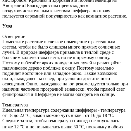
кислородом. Красивая и здоровая эта победительница из
Австралии! Благодаря этим превосходным
воздухоочистительным качествам шеффлера по праву
пользуется огромной популярностью как комнатное растение.
Уход
Освещение
Поместите растение в светлое помещение с рассеянным
светом, чтобы не было слишком много прямых солнечных
лучей. В природе шеффлера привыкла к теплой среде с
большим количеством света, но не к прямому солнцу.
Поэтому избегайте ярких полуденных лучей и размещайте
пальчиковое дерево поближе к окну. Поэтому идеально
подойдет восточное или западное окно. Также возможно
окно, выходящее на север, при условии достаточного
освещения. Окно, выходящее на юг, рекомендуется только при
наличии частично прозрачной занавески, чтобы прямой свет
фильтровался и Шеффлера не могла обгореть на солнце.
Температура
Идеальная температура содержания шеффлеры - температура
от 18 до 22 °С, зимой можно чуть ниже - от 16 до 18 °С.
Следите за тем, чтобы температура никогда не опускалась
ниже 12 ℃ и не повышалась выше 30 ℃, поскольку в обоих