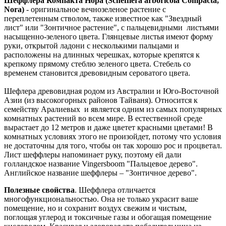
Шеффлера Компакта Нора (Schefflera аrboricola Compacta,
Nora)
- оригинальное вечнозеленое растение с
переплетенным стволом, также известное как "Звездный
лист" или "Зонтичное растение", с пальцевидными листьями
насыщенно-зеленого цвета. Глянцевые листья имеют форму
руки, открытой ладони с несколькими пальцами и
расположены на длинных черешках, которые крепятся к
крепкому прямому стеблю зеленого цвета. Стебель со
временем становится древовидным сероватого цвета.
Шефлера древовидная родом из Австралии и Юго-Восточной
Азии (из высокогорных районов Тайваня). Относится к
семейству Аралиевых и является одним из самых популярных
комнатных растений во всем мире. В естественной среде
вырастает до 12 метров и даже цветет красными цветами! В
комнатных условиях этого не произойдет, потому что условия
не достаточны для того, чтобы он так хорошо рос и процветал.
Лист шеффлеры напоминает руку, поэтому ей дали
голландское название Vingersboom "Пальцевое дерево".
Английское название шеффлеры – "Зонтичное дерево".
Полезные свойства
. Шеффлера отличается
многофункциональностью. Она не только украсит ваше
помещение, но и сохранит воздух свежим и чистым,
поглощая углерод и токсичные газы и обогащая помещение