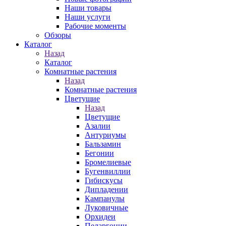
Наши товары
Наши услуги
Рабочие моменты
Обзоры
Каталог
Назад
Каталог
Комнатные растения
Назад
Комнатные растения
Цветущие
Назад
Цветущие
Азалии
Антуриумы
Бальзамин
Бегонии
Бромелиевые
Бугенвиллии
Гибискусы
Дипладении
Кампанулы
Луковичные
Орхидеи
Пеларгонии