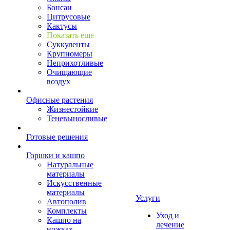
Бонсаи
Цитрусовые
Кактусы
Показать еще
Суккуленты
Крупномеры
Неприхотливые
Очищающие
воздух
Офисные растения
Жизнестойкие
Теневыносливые
Готовые решения
Горшки и кашпо
Натуральные
материалы
Искусственные
материалы
Услуги
Автополив
Комплекты
Уход и
Кашпо на
лечение
ножках