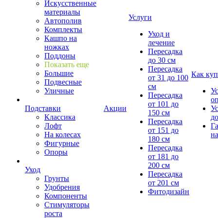
Искусственные
материалы
Услуги
Автополив
Комплекты
Уход и
Кашпо на
лечение
ножках
Пересадка
Поддоны
до 30 см
Показать еще
Пересадка
Большие
Как куп
от 31 до 100
Подвесные
см
Уличные
У
Пересадка
о
от 101 до
Подставки
Акции
У
150 см
Классика
д
Пересадка
Лофт
Г
от 151 до
На колесах
на
180 см
Фигурные
Пересадка
Опоры
от 181 до
200 см
Уход
Пересадка
Грунты
от 201 см
Удобрения
Фитодизайн
Компоненты
Стимуляторы
роста