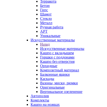
Терракота
Бетон
Гипс
Шамот
Стекло
Металл
Ручная работа
АРТ
Уникальные
Искусственные материалы
Назад
Искусственные материалы
Кашпо с вкладышем
Горшки с поддонами
Кашпо без отверстия
Орхидные
Композитный материал
Балконные ящики
Каскады
Вазоны, миски, рюмки
Оригинальные
Вертикальное озеленение
Автополив
Комплекты
Кашпо на ножках