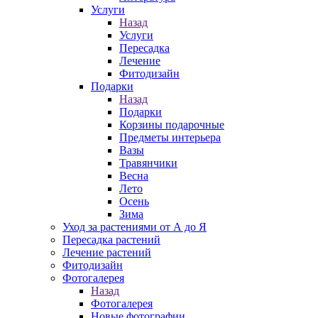
Услуги
Назад
Услуги
Пересадка
Лечение
Фитодизайн
Подарки
Назад
Подарки
Корзины подарочные
Предметы интерьера
Вазы
Травянчики
Весна
Лето
Осень
Зима
Уход за растениями от А до Я
Пересадка растений
Лечение растений
Фитодизайн
Фотогалерея
Назад
Фотогалерея
Новые фотографии