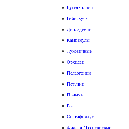
Бугенвиллии
Гибискусы
Дипладении
Кампанулы
Луковичные
Орхидеи
Пеларгонии
Петунии
Примула
Розы
Спатифиллумы
Фиалки / Геснериевые