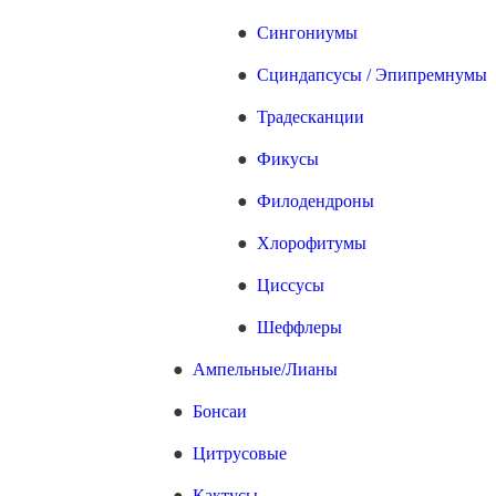
Сингониумы
Сциндапсусы / Эпипремнумы
Традесканции
Фикусы
Филодендроны
Хлорофитумы
Циссусы
Шеффлеры
Ампельные/Лианы
Бонсаи
Цитрусовые
Кактусы