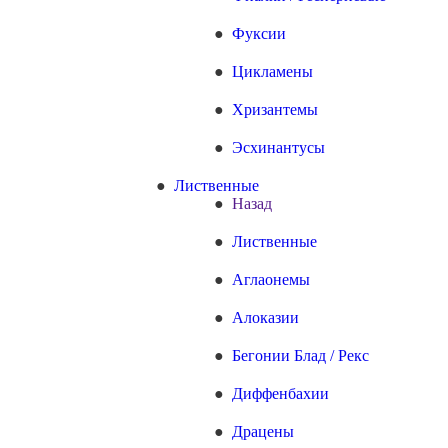
Фуксии
Цикламены
Хризантемы
Эсхинантусы
Лиственные
Назад
Лиственные
Аглаонемы
Алоказии
Бегонии Блад / Рекс
Диффенбахии
Драцены