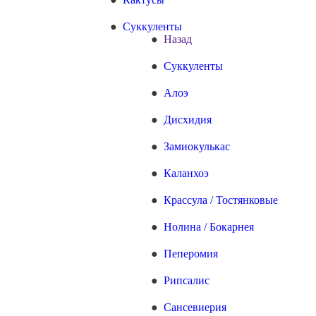
Суккуленты
Назад
Суккуленты
Алоэ
Дисхидия
Замиокулькас
Каланхоэ
Крассула / Тостянковые
Нолина / Бокарнея
Пеперомия
Рипсалис
Сансевиерия