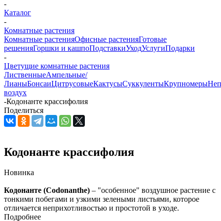
-
Каталог
-
Комнатные растения
Комнатные растения
Офисные растения
Готовые
решения
Горшки и кашпо
Подставки
Уход
Услуги
Подарки
-
Цветущие комнатные растения
Лиственные
Ампельные/
Лианы
Бонсаи
Цитрусовые
Кактусы
Суккуленты
Крупномеры
Неп
воздух
-
Кодонанте крассифолия
Поделиться
Кодонанте крассифолия
Новинка
Кодонанте (Codonanthe)
– "особенное" воздушное растение с
тонкими побегами и узкими зелеными листьями, которое
отличается неприхотливостью и простотой в уходе.
Подробнее