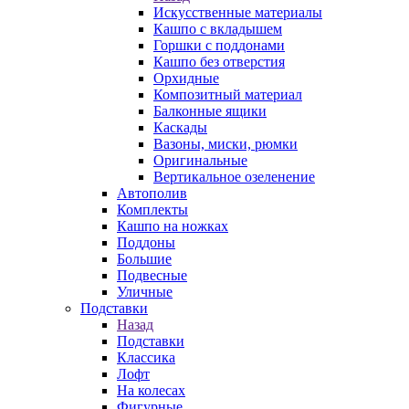
Искусственные материалы
Кашпо с вкладышем
Горшки с поддонами
Кашпо без отверстия
Орхидные
Композитный материал
Балконные ящики
Каскады
Вазоны, миски, рюмки
Оригинальные
Вертикальное озеленение
Автополив
Комплекты
Кашпо на ножках
Поддоны
Большие
Подвесные
Уличные
Подставки
Назад
Подставки
Классика
Лофт
На колесах
Фигурные