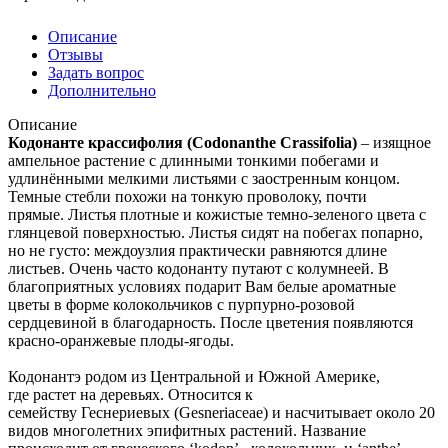
Описание
Отзывы
Задать вопрос
Дополнительно
Описание
Кодонанте крассифолия (Codonanthe Crassifolia)
– изящное
ампельное растение с длинными тонкими побегами и
удлинёнными мелкими листьями с заостренным концом.
Темные стебли похожи на тонкую проволоку, почти
прямые. Листья плотные и кожистые темно-зеленого цвета с
глянцевой поверхностью. Листья сидят на побегах попарно,
но не густо: междоузлия практически равняются длине
листьев. Очень часто кодонанту путают с колумнеей. В
благоприятных условиях подарит Вам белые ароматные
цветы в форме колокольчиков с пурпурно-розовой
сердцевиной в благодарность. После цветения появляются
красно-оранжевые плоды-ягоды.
Кодонантэ родом из Центральной и Южной Америке,
где растет на деревьях. Относится к
семейству Геснериевых (Gesneriaceae) и насчитывает около 20
видов многолетних эпифитных растений. Название