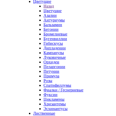
Цветущие
Назад
Цветущие
Азалии
Антуриумы
Бальзамин
Бегонии
Бромелиевые
Бугенвиллии
Гибискусы
Дипладении
Кампанулы
Луковичные
Орхидеи
Пеларгонии
Петунии
Примула
Розы
Спатифиллумы
Фиалки / Геснериевые
Фуксии
Цикламены
Хризантемы
Эсхинантусы
Лиственные