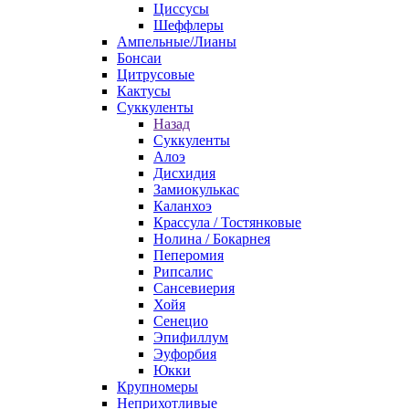
Циссусы
Шеффлеры
Ампельные/Лианы
Бонсаи
Цитрусовые
Кактусы
Суккуленты
Назад
Суккуленты
Алоэ
Дисхидия
Замиокулькас
Каланхоэ
Крассула / Тостянковые
Нолина / Бокарнея
Пеперомия
Рипсалис
Сансевиерия
Хойя
Сенецио
Эпифиллум
Эуфорбия
Юкки
Крупномеры
Неприхотливые