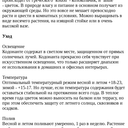
происходит от греческого ‘kodon’ - колокольчик, и ‘аnthe’
- цветок. В природе влагу и питание в основном получает из
окружающей среды. Но это вовсе не мешает превосходно
расти и цвести в комнатных условиях. Можно выращивать в
виде висячего растения, на изящной стойке или в очень
высокой вазе.
Уход
Освещение
Кодонанте содержат в светлом месте, защищенном от прямых
солнечных лучей. Кодонанта прекрасно себя чувствует при
искусственном освещении, что только расширяет диапазон
ее использования в домашних и офисных интерьерах.
Температура
Оптимальный температурный режим весной и летом +18-23,
зимой - +15-17. Но лучше, если температура содержания будет
оставаться стабильной на протяжении всего года. В теплое
время года цветок можно выносить на балкон или террасу, но
при этом обеспечить защиту от летнего солнца, сквозняков и
осадков.
Полив
Весной и летом поливают умеренно, 1 раз в неделю. Растение