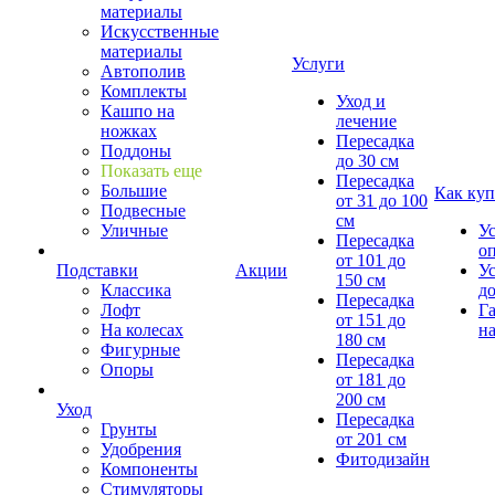
материалы
Искусственные
материалы
Услуги
Автополив
Комплекты
Уход и
Кашпо на
лечение
ножках
Пересадка
Поддоны
до 30 см
Показать еще
Пересадка
Большие
Как куп
от 31 до 100
Подвесные
см
Уличные
У
Пересадка
о
от 101 до
Подставки
Акции
У
150 см
Классика
д
Пересадка
Лофт
Г
от 151 до
На колесах
на
180 см
Фигурные
Пересадка
Опоры
от 181 до
200 см
Уход
Пересадка
Грунты
от 201 см
Удобрения
Фитодизайн
Компоненты
Стимуляторы