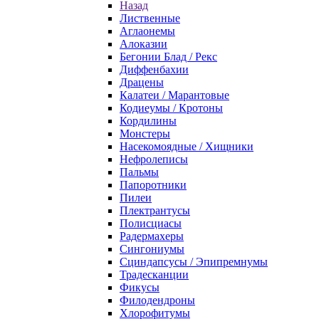
Назад
Лиственные
Аглаонемы
Алоказии
Бегонии Блад / Рекс
Диффенбахии
Драцены
Калатеи / Марантовые
Кодиеумы / Кротоны
Кордилины
Монстеры
Насекомоядные / Хищники
Нефролеписы
Пальмы
Папоротники
Пилеи
Плектрантусы
Полисциасы
Радермахеры
Сингониумы
Сциндапсусы / Эпипремнумы
Традесканции
Фикусы
Филодендроны
Хлорофитумы