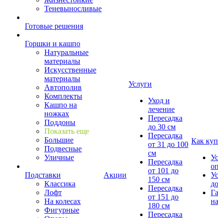
Теневыносливые
Готовые решения
Горшки и кашпо
Натуральные
материалы
Искусственные
материалы
Услуги
Автополив
Комплекты
Уход и
Кашпо на
лечение
ножках
Пересадка
Поддоны
до 30 см
Показать еще
Пересадка
Большие
Как куп
от 31 до 100
Подвесные
см
Уличные
У
Пересадка
о
от 101 до
Подставки
Акции
У
150 см
Классика
д
Пересадка
Лофт
Г
от 151 до
На колесах
на
180 см
Фигурные
Пересадка