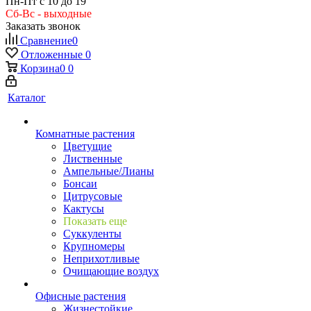
Пн-Пт с 10 до 19
Сб-Вс - выходные
Заказать звонок
Сравнение
0
Отложенные
0
Корзина
0
0
Каталог
Комнатные растения
Цветущие
Лиственные
Ампельные/Лианы
Бонсаи
Цитрусовые
Кактусы
Показать еще
Суккуленты
Крупномеры
Неприхотливые
Очищающие воздух
Офисные растения
Жизнестойкие