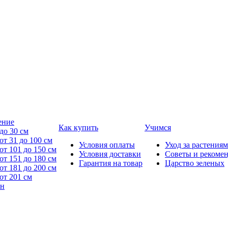
ение
Как купить
Учимся
до 30 см
от 31 до 100 см
Условия оплаты
Уход за растениям
от 101 до 150 см
Условия доставки
Советы и рекоме
от 151 до 180 см
Гарантия на товар
Царство зеленых
от 181 до 200 см
от 201 см
йн