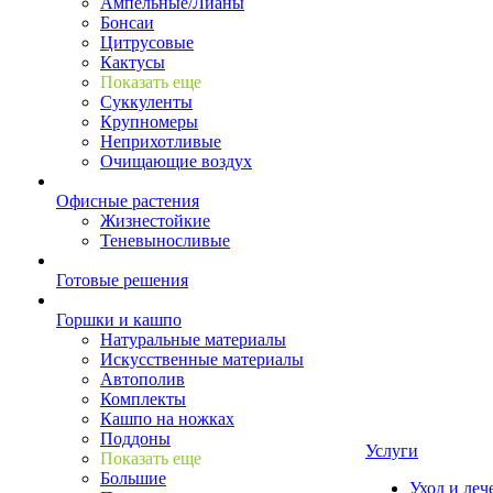
Ампельные/Лианы
Бонсаи
Цитрусовые
Кактусы
Показать еще
Суккуленты
Крупномеры
Неприхотливые
Очищающие воздух
Офисные растения
Жизнестойкие
Теневыносливые
Готовые решения
Горшки и кашпо
Натуральные материалы
Искусственные материалы
Автополив
Комплекты
Кашпо на ножках
Поддоны
Услуги
Показать еще
Большие
Уход и леч