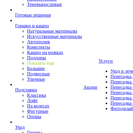
Теневыносливые
Готовые решения
Горшки и кашпо
Натуральные материалы
Искусственные материалы
Автополив
Комплекты
Кашпо на ножках
Поддоны
Услуги
Показать еще
Большие
Уход и леч
Подвесные
Пересадка 
Уличные
Пересадка 
Акции
Пересадка 
Подставки
Пересадка 
Классика
Пересадка 
Лофт
Пересадка 
На колесах
Фитодиза
Фигурные
Опоры
Уход
Грунты