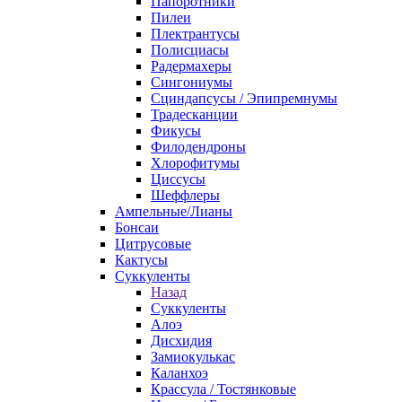
Папоротники
Пилеи
Плектрантусы
Полисциасы
Радермахеры
Сингониумы
Сциндапсусы / Эпипремнумы
Традесканции
Фикусы
Филодендроны
Хлорофитумы
Циссусы
Шеффлеры
Ампельные/Лианы
Бонсаи
Цитрусовые
Кактусы
Суккуленты
Назад
Суккуленты
Алоэ
Дисхидия
Замиокулькас
Каланхоэ
Крассула / Тостянковые