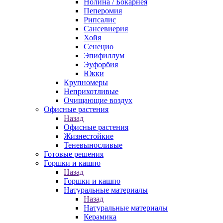
Нолина / Бокарнея
Пеперомия
Рипсалис
Сансевиерия
Хойя
Сенецио
Эпифиллум
Эуфорбия
Юкки
Крупномеры
Неприхотливые
Очищающие воздух
Офисные растения
Назад
Офисные растения
Жизнестойкие
Теневыносливые
Готовые решения
Горшки и кашпо
Назад
Горшки и кашпо
Натуральные материалы
Назад
Натуральные материалы
Керамика