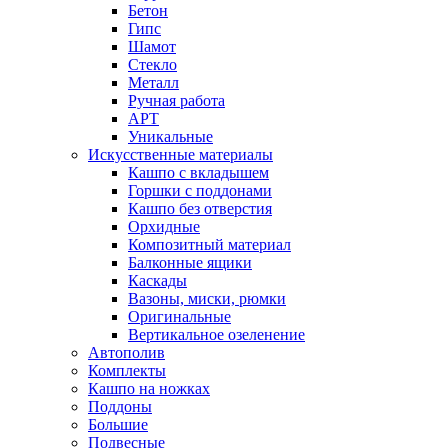
Бетон
Гипс
Шамот
Стекло
Металл
Ручная работа
АРТ
Уникальные
Искусственные материалы
Кашпо с вкладышем
Горшки с поддонами
Кашпо без отверстия
Орхидные
Композитный материал
Балконные ящики
Каскады
Вазоны, миски, рюмки
Оригинальные
Вертикальное озеленение
Автополив
Комплекты
Кашпо на ножках
Поддоны
Большие
Подвесные