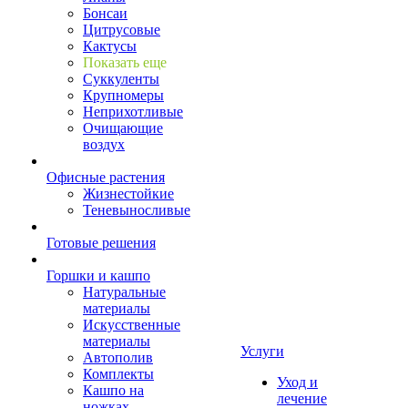
Бонсаи
Цитрусовые
Кактусы
Показать еще
Суккуленты
Крупномеры
Неприхотливые
Очищающие
воздух
Офисные растения
Жизнестойкие
Теневыносливые
Готовые решения
Горшки и кашпо
Натуральные
материалы
Искусственные
материалы
Услуги
Автополив
Комплекты
Уход и
Кашпо на
лечение
ножках