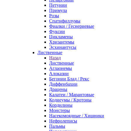
Петунии
Примула
Розы
Спатифиллумы
Фиалки / Геснериевые
Фуксии
Цикламены
Хризантемы
Эсхинантусы
Лиственные
Назад
Лиственные
Аглаонемы
Алоказии
Бегонии Блад / Рекс
Диффенбахии
Драцены
Калатеи / Марантовые
Кодиеумы / Кротоны
Кордилины
Монстеры
Насекомоядные / Хищники
Нефролеписы
Пальмы