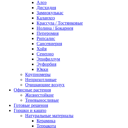
Алоэ
Дисхидия
Замиокулькас
Каланхоэ
Крассула / Тостянковые
Нолина / Бокарнея
Пеперомия
Рипсалис
Сансевиерия
Хойя
Сенецио
Эпифиллум
Эуфорбия
Юкки
Крупномеры
Неприхотливые
Очищающие воздух
Офисные растения
Жизнестойкие
Теневыносливые
Готовые решения
Горшки и кашпо
Натуральные материалы
Керамика
Терракота