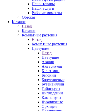
Наши товары
Наши услуги
Рабочие моменты
Обзоры
Каталог
Назад
Каталог
Комнатные растения
Назад
Комнатные растения
Цветущие
Назад
Цветущие
Азалии
Антуриумы
Бальзамин
Бегонии
Бромелиевые
Бугенвиллии
Гибискусы
Дипладении
Кампанулы
Луковичные
Орхидеи
Пеларгонии