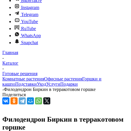
Вконтакте
Instagram
Telegram
YouTube
RuTube
WhatsApp
Snapchat
Главная
-
Каталог
-
Готовые решения
Комнатные растения
Офисные растения
Горшки и
кашпо
Подставки
Уход
Услуги
Подарки
-
Филодендрон Биркин в терракотовом горшке
Поделиться
Филодендрон Биркин в терракотовом
горшке