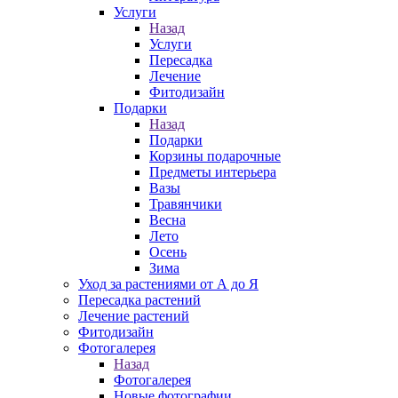
Услуги
Назад
Услуги
Пересадка
Лечение
Фитодизайн
Подарки
Назад
Подарки
Корзины подарочные
Предметы интерьера
Вазы
Травянчики
Весна
Лето
Осень
Зима
Уход за растениями от А до Я
Пересадка растений
Лечение растений
Фитодизайн
Фотогалерея
Назад
Фотогалерея
Новые фотографии