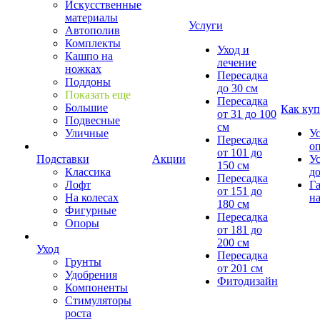
Искусственные
материалы
Услуги
Автополив
Комплекты
Уход и
Кашпо на
лечение
ножках
Пересадка
Поддоны
до 30 см
Показать еще
Пересадка
Большие
Как куп
от 31 до 100
Подвесные
см
Уличные
У
Пересадка
о
от 101 до
Подставки
Акции
У
150 см
Классика
д
Пересадка
Лофт
Г
от 151 до
На колесах
на
180 см
Фигурные
Пересадка
Опоры
от 181 до
200 см
Уход
Пересадка
Грунты
от 201 см
Удобрения
Фитодизайн
Компоненты
Стимуляторы
роста