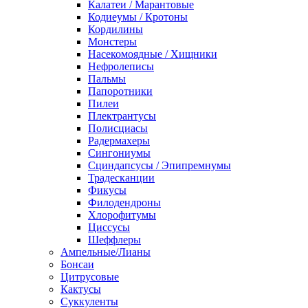
Калатеи / Марантовые
Кодиеумы / Кротоны
Кордилины
Монстеры
Насекомоядные / Хищники
Нефролеписы
Пальмы
Папоротники
Пилеи
Плектрантусы
Полисциасы
Радермахеры
Сингониумы
Сциндапсусы / Эпипремнумы
Традесканции
Фикусы
Филодендроны
Хлорофитумы
Циссусы
Шеффлеры
Ампельные/Лианы
Бонсаи
Цитрусовые
Кактусы
Суккуленты