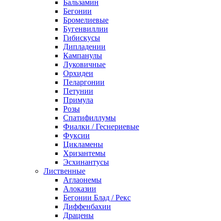
Бальзамин
Бегонии
Бромелиевые
Бугенвиллии
Гибискусы
Дипладении
Кампанулы
Луковичные
Орхидеи
Пеларгонии
Петунии
Примула
Розы
Спатифиллумы
Фиалки / Геснериевые
Фуксии
Цикламены
Хризантемы
Эсхинантусы
Лиственные
Аглаонемы
Алоказии
Бегонии Блад / Рекс
Диффенбахии
Драцены