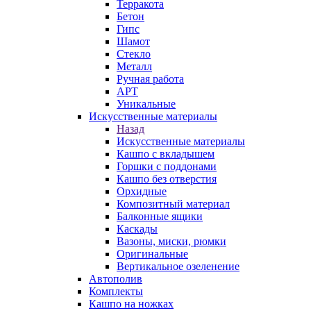
Терракота
Бетон
Гипс
Шамот
Стекло
Металл
Ручная работа
АРТ
Уникальные
Искусственные материалы
Назад
Искусственные материалы
Кашпо с вкладышем
Горшки с поддонами
Кашпо без отверстия
Орхидные
Композитный материал
Балконные ящики
Каскады
Вазоны, миски, рюмки
Оригинальные
Вертикальное озеленение
Автополив
Комплекты
Кашпо на ножках