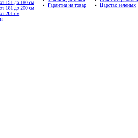
от 151 до 180 см
Гарантия на товар
Царство зеленых
от 181 до 200 см
от 201 см
йн