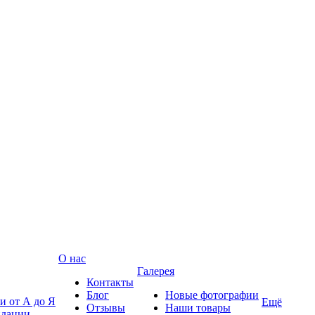
О нас
Галерея
Контакты
Блог
Новые фотографии
и от А до Я
Ещё
Отзывы
Наши товары
ндации