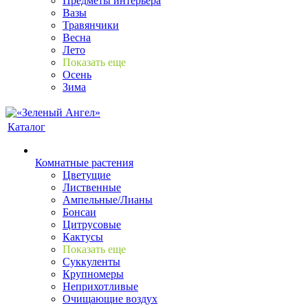
Предметы интерьера
Вазы
Травянчики
Весна
Лето
Показать еще
Осень
Зима
Каталог
Комнатные растения
Цветущие
Лиственные
Ампельные/Лианы
Бонсаи
Цитрусовые
Кактусы
Показать еще
Суккуленты
Крупномеры
Неприхотливые
Очищающие воздух