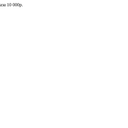
каза
10 000р.