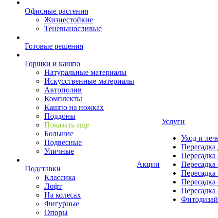
Офисные растения
Жизнестойкие
Теневыносливые
Готовые решения
Горшки и кашпо
Натуральные материалы
Искусственные материалы
Автополив
Комплекты
Кашпо на ножках
Поддоны
Услуги
Показать еще
Большие
Уход и леч
Подвесные
Пересадка 
Уличные
Пересадка 
Акции
Пересадка 
Подставки
Пересадка 
Классика
Пересадка 
Лофт
Пересадка 
На колесах
Фитодиза
Фигурные
Опоры