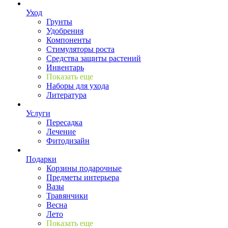
Уход
Грунты
Удобрения
Компоненты
Стимуляторы роста
Средства защиты растений
Инвентарь
Показать еще
Наборы для ухода
Литература
Услуги
Пересадка
Лечение
Фитодизайн
Подарки
Корзины подарочные
Предметы интерьера
Вазы
Травянчики
Весна
Лето
Показать еще