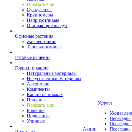
Показать еще
Суккуленты
Крупномеры
Неприхотливые
Очищающие воздух
Офисные растения
Жизнестойкие
Теневыносливые
Готовые решения
Горшки и кашпо
Натуральные материалы
Искусственные материалы
Автополив
Комплекты
Кашпо на ножках
Поддоны
Услуги
Показать еще
Большие
Уход и леч
Подвесные
Пересадка 
Уличные
Пересадка 
Акции
Пересадка 
Подставки