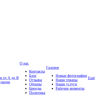
О нас
Галерея
Контакты
Блог
Новые фотографии
и от А до Я
Ещё
Отзывы
Наши товары
ндации
Обзоры
Наши услуги
Бренды
Рабочие моменты
Политика