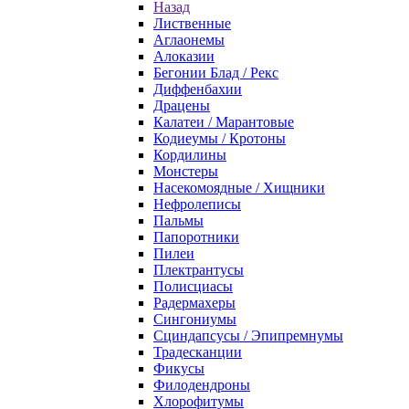
Назад
Лиственные
Аглаонемы
Алоказии
Бегонии Блад / Рекс
Диффенбахии
Драцены
Калатеи / Марантовые
Кодиеумы / Кротоны
Кордилины
Монстеры
Насекомоядные / Хищники
Нефролеписы
Пальмы
Папоротники
Пилеи
Плектрантусы
Полисциасы
Радермахеры
Сингониумы
Сциндапсусы / Эпипремнумы
Традесканции
Фикусы
Филодендроны
Хлорофитумы