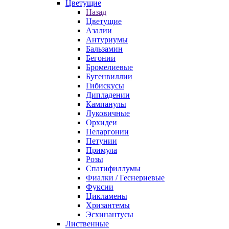
Цветущие
Назад
Цветущие
Азалии
Антуриумы
Бальзамин
Бегонии
Бромелиевые
Бугенвиллии
Гибискусы
Дипладении
Кампанулы
Луковичные
Орхидеи
Пеларгонии
Петунии
Примула
Розы
Спатифиллумы
Фиалки / Геснериевые
Фуксии
Цикламены
Хризантемы
Эсхинантусы
Лиственные