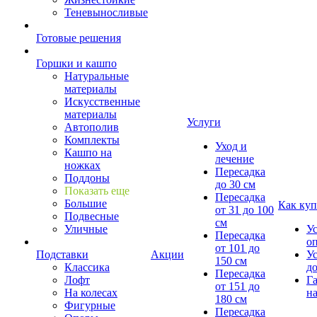
Теневыносливые
Готовые решения
Горшки и кашпо
Натуральные
материалы
Искусственные
материалы
Услуги
Автополив
Комплекты
Уход и
Кашпо на
лечение
ножках
Пересадка
Поддоны
до 30 см
Показать еще
Пересадка
Большие
Как куп
от 31 до 100
Подвесные
см
Уличные
У
Пересадка
о
от 101 до
Подставки
Акции
У
150 см
Классика
д
Пересадка
Лофт
Г
от 151 до
На колесах
на
180 см
Фигурные
Пересадка