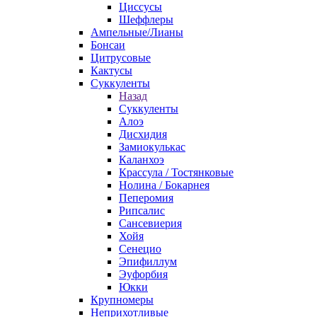
Циссусы
Шеффлеры
Ампельные/Лианы
Бонсаи
Цитрусовые
Кактусы
Суккуленты
Назад
Суккуленты
Алоэ
Дисхидия
Замиокулькас
Каланхоэ
Крассула / Тостянковые
Нолина / Бокарнея
Пеперомия
Рипсалис
Сансевиерия
Хойя
Сенецио
Эпифиллум
Эуфорбия
Юкки
Крупномеры
Неприхотливые