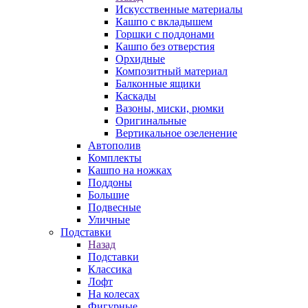
Искусственные материалы
Кашпо с вкладышем
Горшки с поддонами
Кашпо без отверстия
Орхидные
Композитный материал
Балконные ящики
Каскады
Вазоны, миски, рюмки
Оригинальные
Вертикальное озеленение
Автополив
Комплекты
Кашпо на ножках
Поддоны
Большие
Подвесные
Уличные
Подставки
Назад
Подставки
Классика
Лофт
На колесах
Фигурные