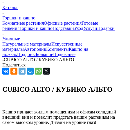
-
Каталог
-
Горшки и кашпо
Комнатные растения
Офисные растения
Готовые
решения
Горшки и кашпо
Подставки
Уход
Услуги
Подарки
-
Уличные
Натуральные материалы
Искусственные
материалы
Автополив
Комплекты
Кашпо на
ножках
Поддоны
Большие
Подвесные
-
CUBICO ALTO / КУБИКО АЛЬТО
Поделиться
CUBICO ALTO / КУБИКО АЛЬТО
Кашпо придаст жилым помещениям и офисам солидный
внешний вид и позволит предстать вашим растениям на
самом высоком уровне. Дизайн на уровне глаз!