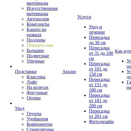
материалы
Искусственные
материалы
Услуги
Автополив
Комплекты
Уход и
Кашпо на
лечение
ножках
Пересадка
Поддоны
до 30 см
Показать еще
Пересадка
Большие
Как куп
от 31 до 100
Подвесные
см
Уличные
У
Пересадка
о
от 101 до
Подставки
Акции
У
150 см
Классика
д
Пересадка
Лофт
Г
от 151 до
На колесах
на
180 см
Фигурные
Пересадка
Опоры
от 181 до
200 см
Уход
Пересадка
Грунты
от 201 см
Удобрения
Фитодизайн
Компоненты
Стимуляторы