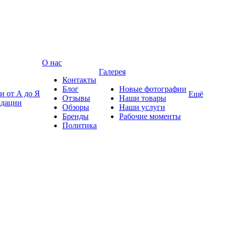
О нас
Галерея
Контакты
Блог
Новые фотографии
и от А до Я
Ещё
Отзывы
Наши товары
ндации
Обзоры
Наши услуги
Бренды
Рабочие моменты
Политика