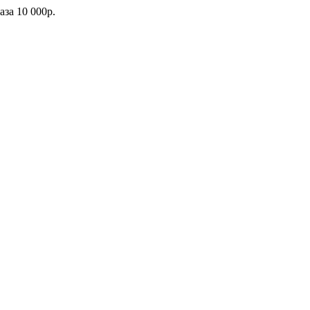
каза
10 000р.