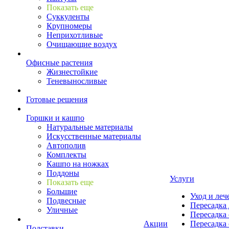
Показать еще
Суккуленты
Крупномеры
Неприхотливые
Очищающие воздух
Офисные растения
Жизнестойкие
Теневыносливые
Готовые решения
Горшки и кашпо
Натуральные материалы
Искусственные материалы
Автополив
Комплекты
Кашпо на ножках
Поддоны
Услуги
Показать еще
Большие
Уход и леч
Подвесные
Пересадка 
Уличные
Пересадка 
Акции
Пересадка 
Подставки