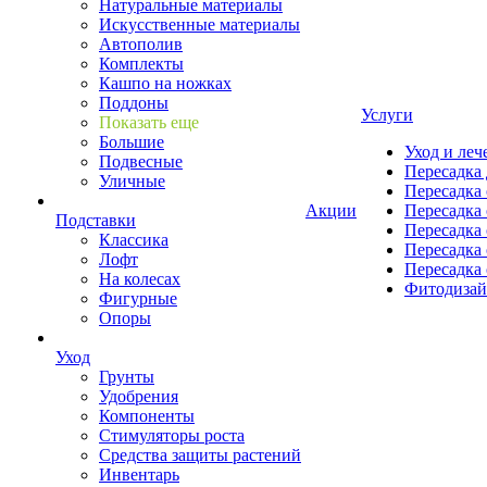
Натуральные материалы
Искусственные материалы
Автополив
Комплекты
Кашпо на ножках
Поддоны
Услуги
Показать еще
Большие
Уход и леч
Подвесные
Пересадка 
Уличные
Пересадка 
Акции
Пересадка 
Подставки
Пересадка 
Классика
Пересадка 
Лофт
Пересадка 
На колесах
Фитодиза
Фигурные
Опоры
Уход
Грунты
Удобрения
Компоненты
Стимуляторы роста
Средства защиты растений
Инвентарь