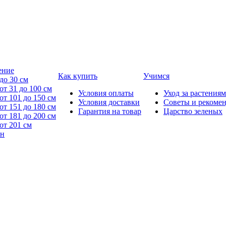
ение
Как купить
Учимся
до 30 см
от 31 до 100 см
Условия оплаты
Уход за растениям
от 101 до 150 см
Условия доставки
Советы и рекоме
от 151 до 180 см
Гарантия на товар
Царство зеленых
от 181 до 200 см
от 201 см
йн