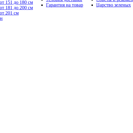
от 151 до 180 см
Гарантия на товар
Царство зеленых
от 181 до 200 см
от 201 см
йн