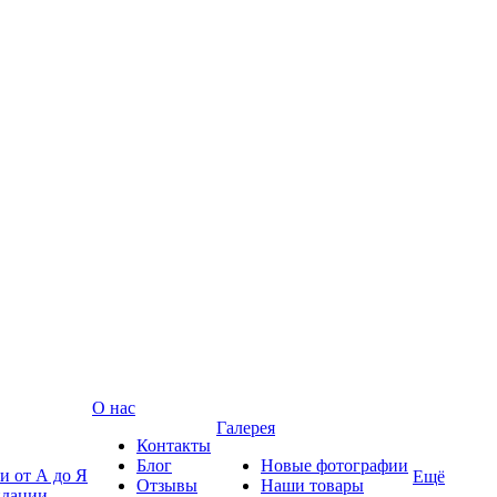
О нас
Галерея
Контакты
Блог
Новые фотографии
и от А до Я
Ещё
Отзывы
Наши товары
ндации