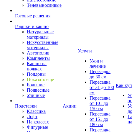
Теневыносливые
Готовые решения
Горшки и кашпо
Натуральные
материалы
Искусственные
материалы
Услуги
Автополив
Комплекты
Уход и
Кашпо на
лечение
ножках
Пересадка
Поддоны
до 30 см
Показать еще
Пересадка
Большие
Как куп
от 31 до 100
Подвесные
см
Уличные
У
Пересадка
о
от 101 до
Подставки
Акции
У
150 см
Классика
д
Пересадка
Лофт
Г
от 151 до
На колесах
на
180 см
Фигурные
Пересадка