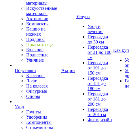
материалы
Искусственные
материалы
Услуги
Автополив
Комплекты
Уход и
Кашпо на
лечение
ножках
Пересадка
Поддоны
до 30 см
Показать еще
Пересадка
Большие
Как куп
от 31 до 100
Подвесные
см
Уличные
У
Пересадка
о
от 101 до
Подставки
Акции
У
150 см
Классика
д
Пересадка
Лофт
Г
от 151 до
На колесах
на
180 см
Фигурные
Пересадка
Опоры
от 181 до
200 см
Уход
Пересадка
Грунты
от 201 см
Удобрения
Фитодизайн
Компоненты
Стимуляторы