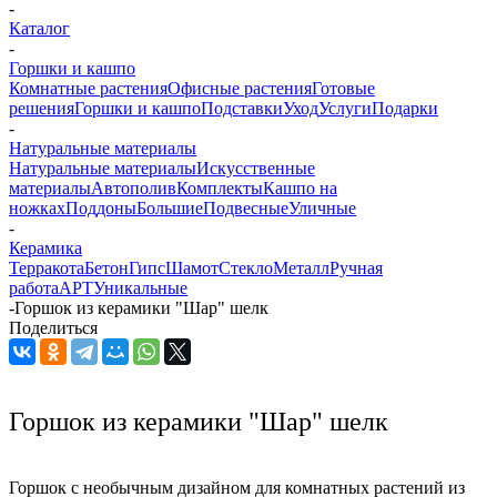
-
Каталог
-
Горшки и кашпо
Комнатные растения
Офисные растения
Готовые
решения
Горшки и кашпо
Подставки
Уход
Услуги
Подарки
-
Натуральные материалы
Натуральные материалы
Искусственные
материалы
Автополив
Комплекты
Кашпо на
ножках
Поддоны
Большие
Подвесные
Уличные
-
Керамика
Терракота
Бетон
Гипс
Шамот
Стекло
Металл
Ручная
работа
АРТ
Уникальные
-
Горшок из керамики "Шар" шелк
Поделиться
Горшок из керамики "Шар" шелк
Горшок с необычным дизайном для комнатных растений из