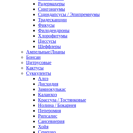
Радермахеры
Сингониумы
Сциндапсусы / Эпипремнумы
Традесканции
Фикусы
Филодендроны
Хлорофитумы
Циссусы
Шеффлеры
Ампельные/Лианы
Бонсаи
Цитрусовые
Кактусы
Суккуленты
Алоэ
Дисхидия
Замиокулькас
Каланхоэ
Крассула / Тостянковые
Нолина / Бокарнея
Пеперомия
Рипсалис
Сансевиерия
Хойя
Сенецио