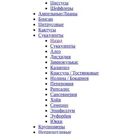
Циссусы
Шеффлеры
Ампельные/Лианы
Бонсаи
Цитрусовые
Кактусы
Суккуленты
Назад
Суккуленты
Алоэ
Дисхидия
Замиокулькас
Каланхоэ
Крассула / Тостянковые
Нолина / Бокарнея
Пеперомия
Рипсалис
Сансевиерия
Хойя
Сенецио
Эпифиллум
Эуфорбия
Юкки
Крупномеры
Неприхотливые