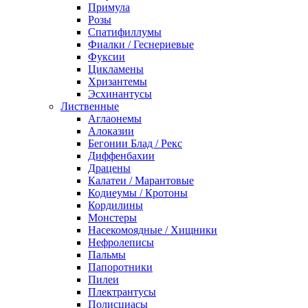
Примула
Розы
Спатифиллумы
Фиалки / Геснериевые
Фуксии
Цикламены
Хризантемы
Эсхинантусы
Лиственные
Аглаонемы
Алоказии
Бегонии Блад / Рекс
Диффенбахии
Драцены
Калатеи / Марантовые
Кодиеумы / Кротоны
Кордилины
Монстеры
Насекомоядные / Хищники
Нефролеписы
Пальмы
Папоротники
Пилеи
Плектрантусы
Полисциасы