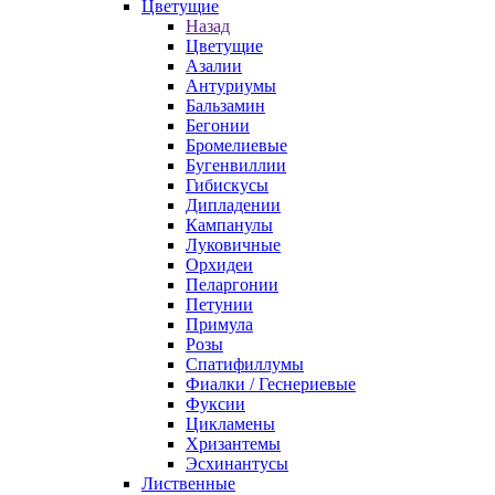
Цветущие
Назад
Цветущие
Азалии
Антуриумы
Бальзамин
Бегонии
Бромелиевые
Бугенвиллии
Гибискусы
Дипладении
Кампанулы
Луковичные
Орхидеи
Пеларгонии
Петунии
Примула
Розы
Спатифиллумы
Фиалки / Геснериевые
Фуксии
Цикламены
Хризантемы
Эсхинантусы
Лиственные