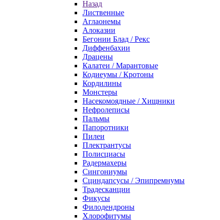
Назад
Лиственные
Аглаонемы
Алоказии
Бегонии Блад / Рекс
Диффенбахии
Драцены
Калатеи / Марантовые
Кодиеумы / Кротоны
Кордилины
Монстеры
Насекомоядные / Хищники
Нефролеписы
Пальмы
Папоротники
Пилеи
Плектрантусы
Полисциасы
Радермахеры
Сингониумы
Сциндапсусы / Эпипремнумы
Традесканции
Фикусы
Филодендроны
Хлорофитумы