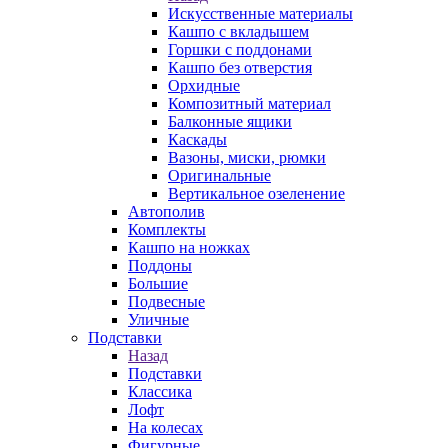
Искусственные материалы
Кашпо с вкладышем
Горшки с поддонами
Кашпо без отверстия
Орхидные
Композитный материал
Балконные ящики
Каскады
Вазоны, миски, рюмки
Оригинальные
Вертикальное озеленение
Автополив
Комплекты
Кашпо на ножках
Поддоны
Большие
Подвесные
Уличные
Подставки
Назад
Подставки
Классика
Лофт
На колесах
Фигурные