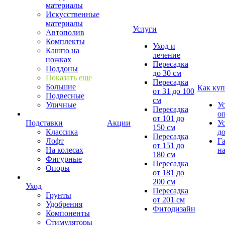
материалы
Искусственные
материалы
Услуги
Автополив
Комплекты
Уход и
Кашпо на
лечение
ножках
Пересадка
Поддоны
до 30 см
Показать еще
Пересадка
Большие
Как куп
от 31 до 100
Подвесные
см
Уличные
У
Пересадка
о
от 101 до
Подставки
Акции
У
150 см
Классика
д
Пересадка
Лофт
Г
от 151 до
На колесах
на
180 см
Фигурные
Пересадка
Опоры
от 181 до
200 см
Уход
Пересадка
Грунты
от 201 см
Удобрения
Фитодизайн
Компоненты
Стимуляторы