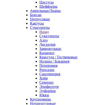
Циссусы
Шеффлеры
Ампельные/Лианы
Бонсаи
Цитрусовые
Кактусы
Суккуленты
Назад
Суккуленты
Алоэ
Дисхидия
Замиокулькас
Каланхоэ
Крассула / Тостянковые
Нолина / Бокарнея
Пеперомия
Рипсалис
Сансевиерия
Хойя
Сенецио
Эпифиллум
Эуфорбия
Юкки
Крупномеры
Неприхотливые