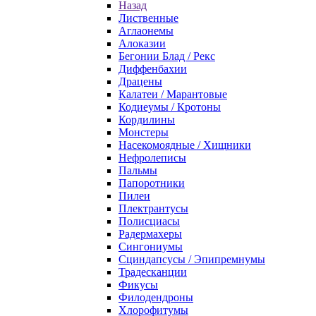
Назад
Лиственные
Аглаонемы
Алоказии
Бегонии Блад / Рекс
Диффенбахии
Драцены
Калатеи / Марантовые
Кодиеумы / Кротоны
Кордилины
Монстеры
Насекомоядные / Хищники
Нефролеписы
Пальмы
Папоротники
Пилеи
Плектрантусы
Полисциасы
Радермахеры
Сингониумы
Сциндапсусы / Эпипремнумы
Традесканции
Фикусы
Филодендроны
Хлорофитумы