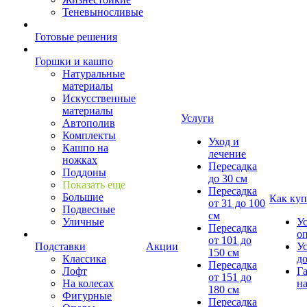
Теневыносливые
Готовые решения
Горшки и кашпо
Натуральные
материалы
Искусственные
материалы
Услуги
Автополив
Комплекты
Уход и
Кашпо на
лечение
ножках
Пересадка
Поддоны
до 30 см
Показать еще
Пересадка
Большие
Как куп
от 31 до 100
Подвесные
см
Уличные
У
Пересадка
о
от 101 до
Подставки
Акции
У
150 см
Классика
д
Пересадка
Лофт
Г
от 151 до
На колесах
на
180 см
Фигурные
Пересадка