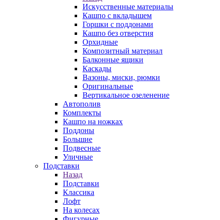
Искусственные материалы
Кашпо с вкладышем
Горшки с поддонами
Кашпо без отверстия
Орхидные
Композитный материал
Балконные ящики
Каскады
Вазоны, миски, рюмки
Оригинальные
Вертикальное озеленение
Автополив
Комплекты
Кашпо на ножках
Поддоны
Большие
Подвесные
Уличные
Подставки
Назад
Подставки
Классика
Лофт
На колесах
Фигурные