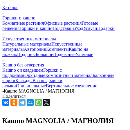
-
Каталог
-
Горшки и кашпо
Комнатные растения
Офисные растения
Готовые
решения
Горшки и кашпо
Подставки
Уход
Услуги
Подарки
-
Искусственные материалы
Натуральные материалы
Искусственные
материалы
Автополив
Комплекты
Кашпо на
ножках
Поддоны
Большие
Подвесные
Уличные
-
Кашпо без отверстия
Кашпо с вкладышем
Горшки с
поддонами
Орхидные
Композитный материал
Балконные
ящики
Каскады
Вазоны, миски,
рюмки
Оригинальные
Вертикальное озеленение
-
Кашпо MAGNOLIА / МАГНОЛИЯ
Поделиться
Кашпо MAGNOLIА / МАГНОЛИЯ