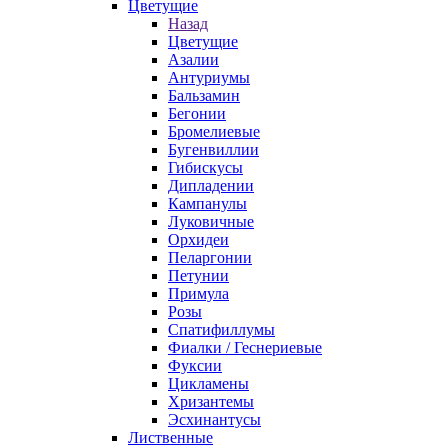
Цветущие
Назад
Цветущие
Азалии
Антуриумы
Бальзамин
Бегонии
Бромелиевые
Бугенвиллии
Гибискусы
Дипладении
Кампанулы
Луковичные
Орхидеи
Пеларгонии
Петунии
Примула
Розы
Спатифиллумы
Фиалки / Геснериевые
Фуксии
Цикламены
Хризантемы
Эсхинантусы
Лиственные