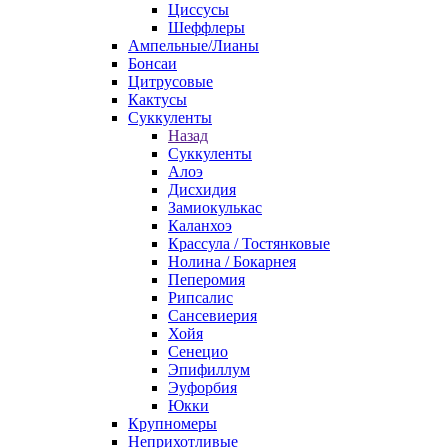
Циссусы
Шеффлеры
Ампельные/Лианы
Бонсаи
Цитрусовые
Кактусы
Суккуленты
Назад
Суккуленты
Алоэ
Дисхидия
Замиокулькас
Каланхоэ
Крассула / Тостянковые
Нолина / Бокарнея
Пеперомия
Рипсалис
Сансевиерия
Хойя
Сенецио
Эпифиллум
Эуфорбия
Юкки
Крупномеры
Неприхотливые