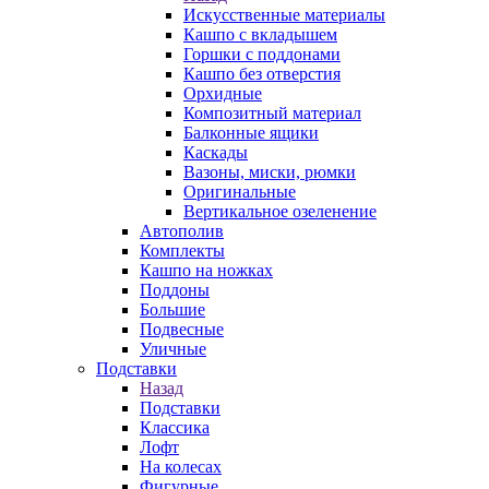
Искусственные материалы
Кашпо с вкладышем
Горшки с поддонами
Кашпо без отверстия
Орхидные
Композитный материал
Балконные ящики
Каскады
Вазоны, миски, рюмки
Оригинальные
Вертикальное озеленение
Автополив
Комплекты
Кашпо на ножках
Поддоны
Большие
Подвесные
Уличные
Подставки
Назад
Подставки
Классика
Лофт
На колесах
Фигурные