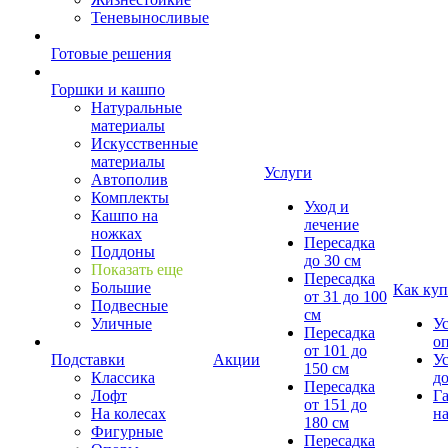
Теневыносливые
Готовые решения
Горшки и кашпо
Натуральные
материалы
Искусственные
материалы
Услуги
Автополив
Комплекты
Уход и
Кашпо на
лечение
ножках
Пересадка
Поддоны
до 30 см
Показать еще
Пересадка
Большие
Как куп
от 31 до 100
Подвесные
см
Уличные
У
Пересадка
о
от 101 до
Подставки
Акции
У
150 см
Классика
д
Пересадка
Лофт
Г
от 151 до
На колесах
на
180 см
Фигурные
Пересадка