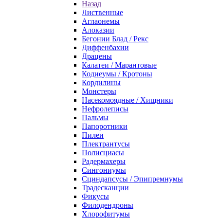
Назад
Лиственные
Аглаонемы
Алоказии
Бегонии Блад / Рекс
Диффенбахии
Драцены
Калатеи / Марантовые
Кодиеумы / Кротоны
Кордилины
Монстеры
Насекомоядные / Хищники
Нефролеписы
Пальмы
Папоротники
Пилеи
Плектрантусы
Полисциасы
Радермахеры
Сингониумы
Сциндапсусы / Эпипремнумы
Традесканции
Фикусы
Филодендроны
Хлорофитумы