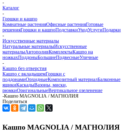
-
Каталог
-
Горшки и кашпо
Комнатные растения
Офисные растения
Готовые
решения
Горшки и кашпо
Подставки
Уход
Услуги
Подарки
-
Искусственные материалы
Натуральные материалы
Искусственные
материалы
Автополив
Комплекты
Кашпо на
ножках
Поддоны
Большие
Подвесные
Уличные
-
Кашпо без отверстия
Кашпо с вкладышем
Горшки с
поддонами
Орхидные
Композитный материал
Балконные
ящики
Каскады
Вазоны, миски,
рюмки
Оригинальные
Вертикальное озеленение
-
Кашпо MAGNOLIА / МАГНОЛИЯ
Поделиться
Кашпо MAGNOLIА / МАГНОЛИЯ