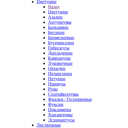
Цветущие
Назад
Цветущие
Азалии
Антуриумы
Бальзамин
Бегонии
Бромелиевые
Бугенвиллии
Гибискусы
Дипладении
Кампанулы
Луковичные
Орхидеи
Пеларгонии
Петунии
Примула
Розы
Спатифиллумы
Фиалки / Геснериевые
Фуксии
Цикламены
Хризантемы
Эсхинантусы
Лиственные