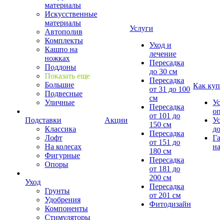
материалы
Искусственные
материалы
Услуги
Автополив
Комплекты
Уход и
Кашпо на
лечение
ножках
Пересадка
Поддоны
до 30 см
Показать еще
Пересадка
Большие
Как куп
от 31 до 100
Подвесные
см
Уличные
У
Пересадка
о
от 101 до
Подставки
Акции
У
150 см
Классика
д
Пересадка
Лофт
Г
от 151 до
На колесах
на
180 см
Фигурные
Пересадка
Опоры
от 181 до
200 см
Уход
Пересадка
Грунты
от 201 см
Удобрения
Фитодизайн
Компоненты
Стимуляторы