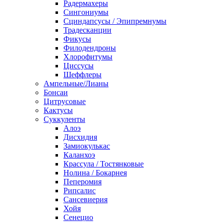
Радермахеры
Сингониумы
Сциндапсусы / Эпипремнумы
Традесканции
Фикусы
Филодендроны
Хлорофитумы
Циссусы
Шеффлеры
Ампельные/Лианы
Бонсаи
Цитрусовые
Кактусы
Суккуленты
Алоэ
Дисхидия
Замиокулькас
Каланхоэ
Крассула / Тостянковые
Нолина / Бокарнея
Пеперомия
Рипсалис
Сансевиерия
Хойя
Сенецио