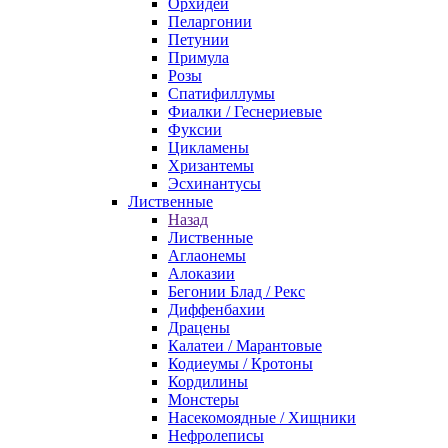
Орхидеи
Пеларгонии
Петунии
Примула
Розы
Спатифиллумы
Фиалки / Геснериевые
Фуксии
Цикламены
Хризантемы
Эсхинантусы
Лиственные
Назад
Лиственные
Аглаонемы
Алоказии
Бегонии Блад / Рекс
Диффенбахии
Драцены
Калатеи / Марантовые
Кодиеумы / Кротоны
Кордилины
Монстеры
Насекомоядные / Хищники
Нефролеписы