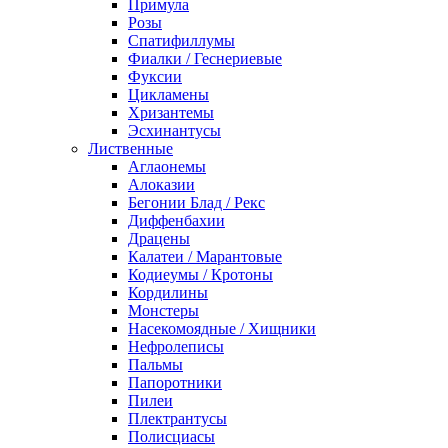
Примула
Розы
Спатифиллумы
Фиалки / Геснериевые
Фуксии
Цикламены
Хризантемы
Эсхинантусы
Лиственные
Аглаонемы
Алоказии
Бегонии Блад / Рекс
Диффенбахии
Драцены
Калатеи / Марантовые
Кодиеумы / Кротоны
Кордилины
Монстеры
Насекомоядные / Хищники
Нефролеписы
Пальмы
Папоротники
Пилеи
Плектрантусы
Полисциасы