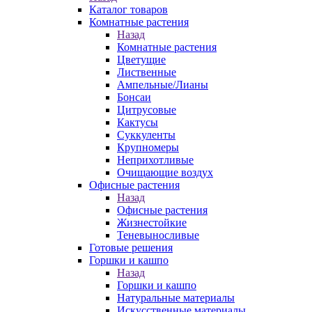
Каталог товаров
Комнатные растения
Назад
Комнатные растения
Цветущие
Лиственные
Ампельные/Лианы
Бонсаи
Цитрусовые
Кактусы
Суккуленты
Крупномеры
Неприхотливые
Очищающие воздух
Офисные растения
Назад
Офисные растения
Жизнестойкие
Теневыносливые
Готовые решения
Горшки и кашпо
Назад
Горшки и кашпо
Натуральные материалы
Искусственные материалы