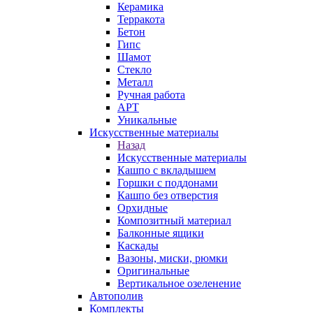
Керамика
Терракота
Бетон
Гипс
Шамот
Стекло
Металл
Ручная работа
АРТ
Уникальные
Искусственные материалы
Назад
Искусственные материалы
Кашпо с вкладышем
Горшки с поддонами
Кашпо без отверстия
Орхидные
Композитный материал
Балконные ящики
Каскады
Вазоны, миски, рюмки
Оригинальные
Вертикальное озеленение
Автополив
Комплекты