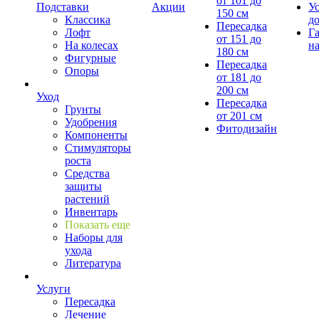
от 101 до
Подставки
Акции
У
150 см
Классика
д
Пересадка
Лофт
Г
от 151 до
На колесах
на
180 см
Фигурные
Пересадка
Опоры
от 181 до
200 см
Уход
Пересадка
Грунты
от 201 см
Удобрения
Фитодизайн
Компоненты
Стимуляторы
роста
Средства
защиты
растений
Инвентарь
Показать еще
Наборы для
ухода
Литература
Услуги
Пересадка
Лечение