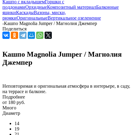
Кашпо с вкладышем
Горшки с
поддонами
Орхидные
Композитный материал
Балконные
ящики
Каскады
Вазоны, миски,
рюмки
Оригинальные
Вертикальное озеленение
-
Кашпо Magnolia Jumper / Магнолия Джемпер
Поделиться
Кашпо Magnolia Jumper / Магнолия
Джемпер
Неповторимая и оригинальная атмосфера в интерьере, в саду,
на террасе и балконе.
Подробнее
от
180 руб.
Много
Диаметр
14
19
21