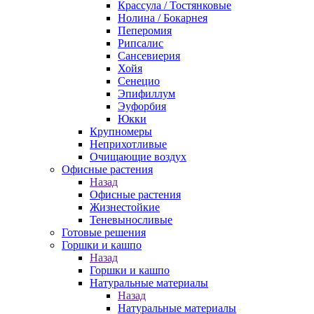
Крассула / Тостянковые
Нолина / Бокарнея
Пеперомия
Рипсалис
Сансевиерия
Хойя
Сенецио
Эпифиллум
Эуфорбия
Юкки
Крупномеры
Неприхотливые
Очищающие воздух
Офисные растения
Назад
Офисные растения
Жизнестойкие
Теневыносливые
Готовые решения
Горшки и кашпо
Назад
Горшки и кашпо
Натуральные материалы
Назад
Натуральные материалы