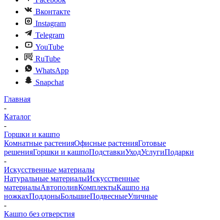
Вконтакте
Instagram
Telegram
YouTube
RuTube
WhatsApp
Snapchat
Главная
-
Каталог
-
Горшки и кашпо
Комнатные растения
Офисные растения
Готовые
решения
Горшки и кашпо
Подставки
Уход
Услуги
Подарки
-
Искусственные материалы
Натуральные материалы
Искусственные
материалы
Автополив
Комплекты
Кашпо на
ножках
Поддоны
Большие
Подвесные
Уличные
-
Кашпо без отверстия