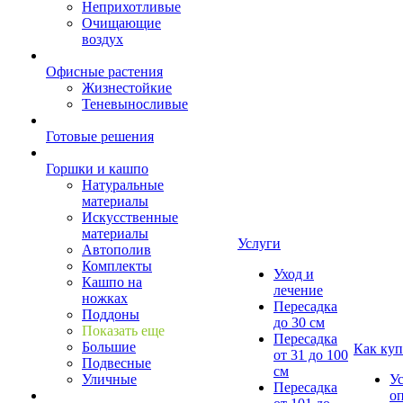
Неприхотливые
Очищающие
воздух
Офисные растения
Жизнестойкие
Теневыносливые
Готовые решения
Горшки и кашпо
Натуральные
материалы
Искусственные
материалы
Услуги
Автополив
Комплекты
Уход и
Кашпо на
лечение
ножках
Пересадка
Поддоны
до 30 см
Показать еще
Пересадка
Большие
Как куп
от 31 до 100
Подвесные
см
Уличные
У
Пересадка
о