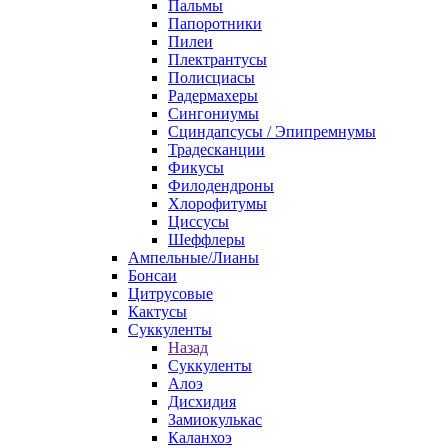
Пальмы
Папоротники
Пилеи
Плектрантусы
Полисциасы
Радермахеры
Сингониумы
Сциндапсусы / Эпипремнумы
Традесканции
Фикусы
Филодендроны
Хлорофитумы
Циссусы
Шеффлеры
Ампельные/Лианы
Бонсаи
Цитрусовые
Кактусы
Суккуленты
Назад
Суккуленты
Алоэ
Дисхидия
Замиокулькас
Каланхоэ