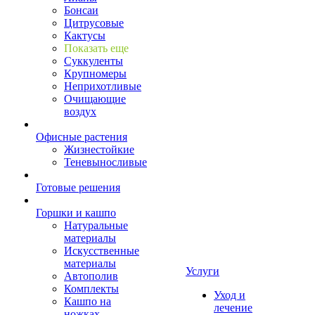
Бонсаи
Цитрусовые
Кактусы
Показать еще
Суккуленты
Крупномеры
Неприхотливые
Очищающие
воздух
Офисные растения
Жизнестойкие
Теневыносливые
Готовые решения
Горшки и кашпо
Натуральные
материалы
Искусственные
материалы
Услуги
Автополив
Комплекты
Уход и
Кашпо на
лечение
ножках