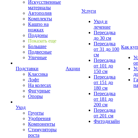
Искусственные
материалы
Услуги
Автополив
Комплекты
Уход и
Кашпо на
лечение
ножках
Пересадка
Поддоны
до 30 см
Показать еще
Пересадка
Большие
Как куп
от 31 до 100
Подвесные
см
Уличные
У
Пересадка
о
от 101 до
Подставки
Акции
У
150 см
Классика
д
Пересадка
Лофт
Г
от 151 до
На колесах
на
180 см
Фигурные
Пересадка
Опоры
от 181 до
200 см
Уход
Пересадка
Грунты
от 201 см
Удобрения
Фитодизайн
Компоненты
Стимуляторы
роста