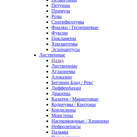
Петунии
Примула
Розы
Спатифиллумы
Фиалки / Геснериевые
Фуксии
Цикламены
Хризантемы
Эсхинантусы
Лиственные
Назад
Лиственные
Аглаонемы
Алоказии
Бегонии Блад / Рекс
Диффенбахии
Драцены
Калатеи / Марантовые
Кодиеумы / Кротоны
Кордилины
Монстеры
Насекомоядные / Хищники
Нефролеписы
Пальмы