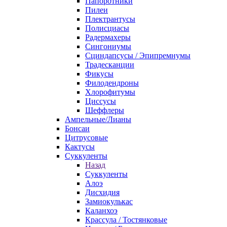
Папоротники
Пилеи
Плектрантусы
Полисциасы
Радермахеры
Сингониумы
Сциндапсусы / Эпипремнумы
Традесканции
Фикусы
Филодендроны
Хлорофитумы
Циссусы
Шеффлеры
Ампельные/Лианы
Бонсаи
Цитрусовые
Кактусы
Суккуленты
Назад
Суккуленты
Алоэ
Дисхидия
Замиокулькас
Каланхоэ
Крассула / Тостянковые