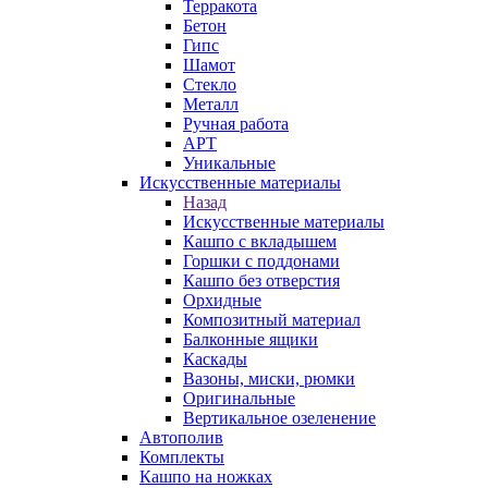
Терракота
Бетон
Гипс
Шамот
Стекло
Металл
Ручная работа
АРТ
Уникальные
Искусственные материалы
Назад
Искусственные материалы
Кашпо с вкладышем
Горшки с поддонами
Кашпо без отверстия
Орхидные
Композитный материал
Балконные ящики
Каскады
Вазоны, миски, рюмки
Оригинальные
Вертикальное озеленение
Автополив
Комплекты
Кашпо на ножках