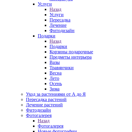
Услуги
Назад
Услуги
Пересадка
Лечение
Фитодизайн
Подарки
Назад
Подарки
Корзины подарочные
Предметы интерьера
Вазы
Травянчики
Весна
Лето
Осень
Зима
Уход за растениями от А до Я
Пересадка растений
Лечение растений
Фитодизайн
Фотогалерея
Назад
Фотогалерея
Новые фотографии