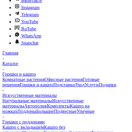
Вконтакте
Instagram
Telegram
YouTube
RuTube
WhatsApp
Snapchat
Главная
-
Каталог
-
Горшки и кашпо
Комнатные растения
Офисные растения
Готовые
решения
Горшки и кашпо
Подставки
Уход
Услуги
Подарки
-
Искусственные материалы
Натуральные материалы
Искусственные
материалы
Автополив
Комплекты
Кашпо на
ножках
Поддоны
Большие
Подвесные
Уличные
-
Горшки с поддонами
Кашпо с вкладышем
Кашпо без