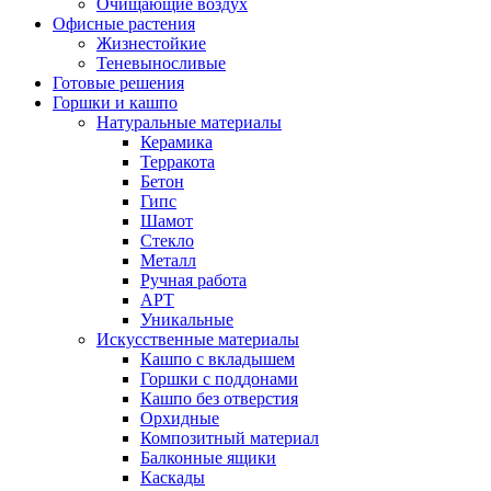
Очищающие воздух
Офисные растения
Жизнестойкие
Теневыносливые
Готовые решения
Горшки и кашпо
Натуральные материалы
Керамика
Терракота
Бетон
Гипс
Шамот
Стекло
Металл
Ручная работа
АРТ
Уникальные
Искусственные материалы
Кашпо с вкладышем
Горшки с поддонами
Кашпо без отверстия
Орхидные
Композитный материал
Балконные ящики
Каскады