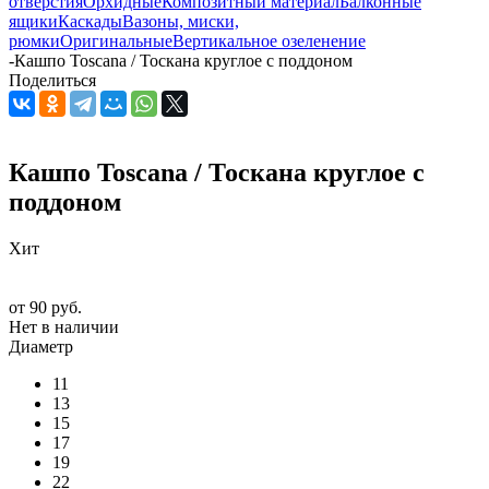
отверстия
Орхидные
Композитный материал
Балконные
ящики
Каскады
Вазоны, миски,
рюмки
Оригинальные
Вертикальное озеленение
-
Кашпо Toscana / Тоскана круглое с поддоном
Поделиться
Кашпо Toscana / Тоскана круглое с
поддоном
Хит
от
90 руб.
Нет в наличии
Диаметр
11
13
15
17
19
22