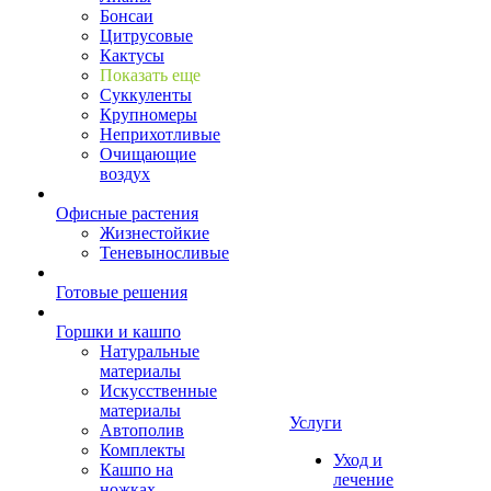
Бонсаи
Цитрусовые
Кактусы
Показать еще
Суккуленты
Крупномеры
Неприхотливые
Очищающие
воздух
Офисные растения
Жизнестойкие
Теневыносливые
Готовые решения
Горшки и кашпо
Натуральные
материалы
Искусственные
материалы
Услуги
Автополив
Комплекты
Уход и
Кашпо на
лечение
ножках