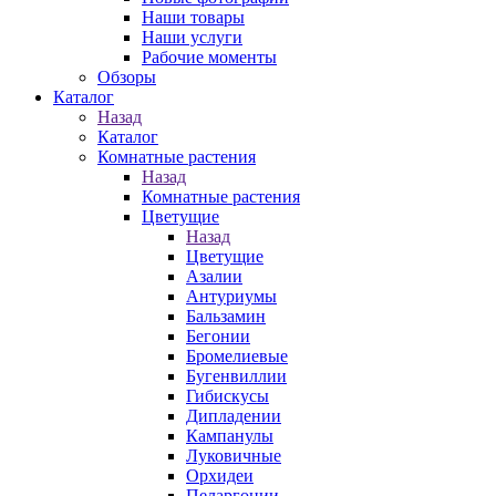
Наши товары
Наши услуги
Рабочие моменты
Обзоры
Каталог
Назад
Каталог
Комнатные растения
Назад
Комнатные растения
Цветущие
Назад
Цветущие
Азалии
Антуриумы
Бальзамин
Бегонии
Бромелиевые
Бугенвиллии
Гибискусы
Дипладении
Кампанулы
Луковичные
Орхидеи
Пеларгонии