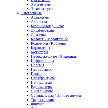
Хризантемы
Эсхинантусы
Лиственные
Аглаонемы
Алоказии
Бегонии Блад / Рекс
Диффенбахии
Драцены
Калатеи / Марантовые
Кодиеумы / Кротоны
Кордилины
Монстеры
Насекомоядные / Хищники
Нефролеписы
Пальмы
Папоротники
Пилеи
Плектрантусы
Полисциасы
Радермахеры
Сингониумы
Сциндапсусы / Эпипремнумы
Традесканции
Фикусы