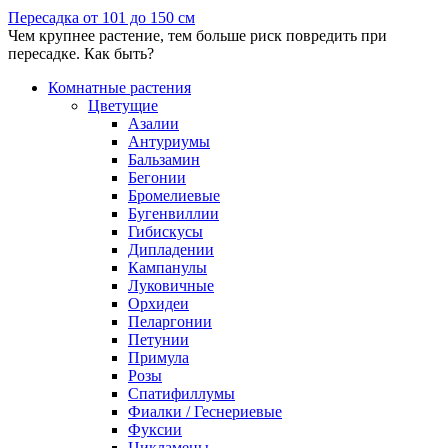
Пересадка от 101 до 150 см
Чем крупнее растение, тем больше риск повредить при
пересадке. Как быть?
Комнатные растения
Цветущие
Азалии
Антуриумы
Бальзамин
Бегонии
Бромелиевые
Бугенвиллии
Гибискусы
Дипладении
Кампанулы
Луковичные
Орхидеи
Пеларгонии
Петунии
Примула
Розы
Спатифиллумы
Фиалки / Геснериевые
Фуксии
Цикламены