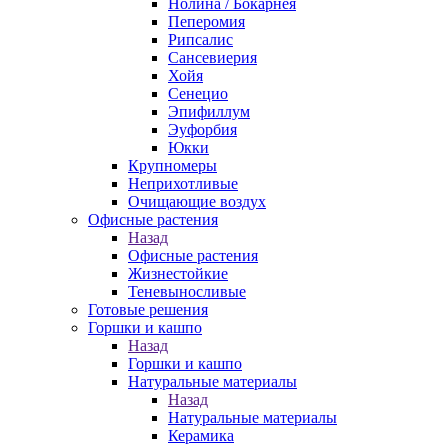
Нолина / Бокарнея
Пеперомия
Рипсалис
Сансевиерия
Хойя
Сенецио
Эпифиллум
Эуфорбия
Юкки
Крупномеры
Неприхотливые
Очищающие воздух
Офисные растения
Назад
Офисные растения
Жизнестойкие
Теневыносливые
Готовые решения
Горшки и кашпо
Назад
Горшки и кашпо
Натуральные материалы
Назад
Натуральные материалы
Керамика