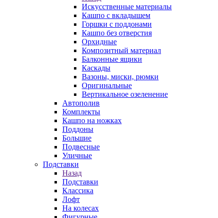
Искусственные материалы
Кашпо с вкладышем
Горшки с поддонами
Кашпо без отверстия
Орхидные
Композитный материал
Балконные ящики
Каскады
Вазоны, миски, рюмки
Оригинальные
Вертикальное озеленение
Автополив
Комплекты
Кашпо на ножках
Поддоны
Большие
Подвесные
Уличные
Подставки
Назад
Подставки
Классика
Лофт
На колесах
Фигурные