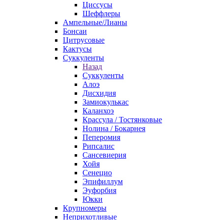
Циссусы
Шеффлеры
Ампельные/Лианы
Бонсаи
Цитрусовые
Кактусы
Суккуленты
Назад
Суккуленты
Алоэ
Дисхидия
Замиокулькас
Каланхоэ
Крассула / Тостянковые
Нолина / Бокарнея
Пеперомия
Рипсалис
Сансевиерия
Хойя
Сенецио
Эпифиллум
Эуфорбия
Юкки
Крупномеры
Неприхотливые