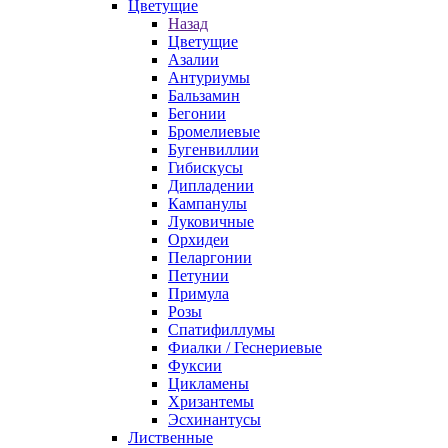
Цветущие
Назад
Цветущие
Азалии
Антуриумы
Бальзамин
Бегонии
Бромелиевые
Бугенвиллии
Гибискусы
Дипладении
Кампанулы
Луковичные
Орхидеи
Пеларгонии
Петунии
Примула
Розы
Спатифиллумы
Фиалки / Геснериевые
Фуксии
Цикламены
Хризантемы
Эсхинантусы
Лиственные