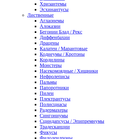
Хризантемы
Эсхинантусы
Лиственные
Аглаонемы
Алоказии
Бегонии Блад / Рекс
Диффенбахии
Драцены
Калатеи / Марантовые
Кодиеумы / Кротоны
Кордилины
Монстеры
Насекомоядные / Хищники
Нефролеписы
Пальмы
Папоротники
Пилеи
Плектрантусы
Полисциасы
Радермахеры
Сингониумы
Сциндапсусы / Эпипремнумы
Традесканции
Фикусы
Филодендроны