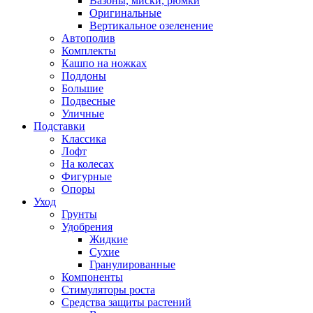
Вазоны, миски, рюмки
Оригинальные
Вертикальное озеленение
Автополив
Комплекты
Кашпо на ножках
Поддоны
Большие
Подвесные
Уличные
Подставки
Классика
Лофт
На колесах
Фигурные
Опоры
Уход
Грунты
Удобрения
Жидкие
Сухие
Гранулированные
Компоненты
Стимуляторы роста
Средства защиты растений