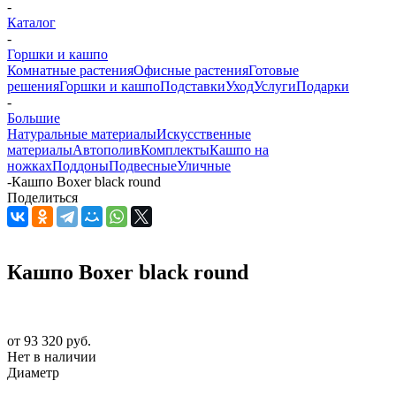
-
Каталог
-
Горшки и кашпо
Комнатные растения
Офисные растения
Готовые
решения
Горшки и кашпо
Подставки
Уход
Услуги
Подарки
-
Большие
Натуральные материалы
Искусственные
материалы
Автополив
Комплекты
Кашпо на
ножках
Поддоны
Подвесные
Уличные
-
Кашпо Boxer black round
Поделиться
Кашпо Boxer black round
от
93 320 руб.
Нет в наличии
Диаметр