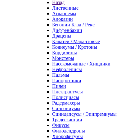
Назад
Лиственные
Аглаонемы
Алоказии
Бегонии Блад / Рекс
Диффенбахии
Драцены
Калатеи / Марантовые
Кодиеумы / Кротоны
Кордилины
Монстеры
Насекомоядные / Хищники
Нефролеписы
Пальмы
Папоротники
Пилеи
Плектрантусы
Полисциасы
Радермахеры
Сингониумы
Сциндапсусы / Эпипремнумы
Традесканции
Фикусы
Филодендроны
Хлорофитумы