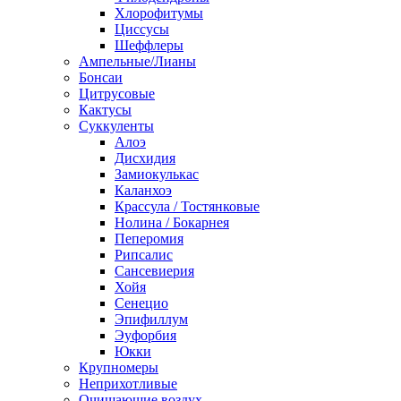
Хлорофитумы
Циссусы
Шеффлеры
Ампельные/Лианы
Бонсаи
Цитрусовые
Кактусы
Суккуленты
Алоэ
Дисхидия
Замиокулькас
Каланхоэ
Крассула / Тостянковые
Нолина / Бокарнея
Пеперомия
Рипсалис
Сансевиерия
Хойя
Сенецио
Эпифиллум
Эуфорбия
Юкки
Крупномеры
Неприхотливые
Очищающие воздух