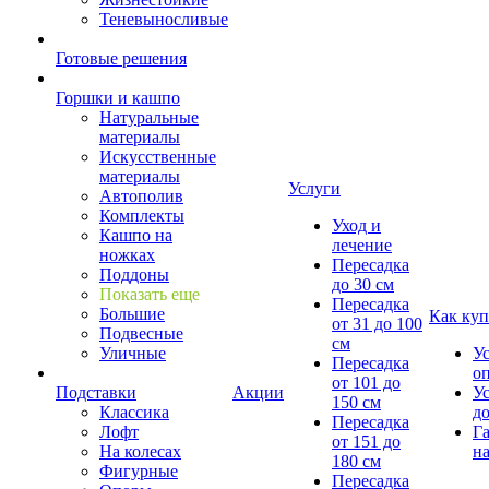
Теневыносливые
Готовые решения
Горшки и кашпо
Натуральные
материалы
Искусственные
материалы
Услуги
Автополив
Комплекты
Уход и
Кашпо на
лечение
ножках
Пересадка
Поддоны
до 30 см
Показать еще
Пересадка
Большие
Как куп
от 31 до 100
Подвесные
см
Уличные
У
Пересадка
о
от 101 до
Подставки
Акции
У
150 см
Классика
д
Пересадка
Лофт
Г
от 151 до
На колесах
на
180 см
Фигурные
Пересадка