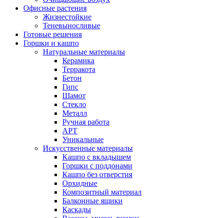
Офисные растения
Жизнестойкие
Теневыносливые
Готовые решения
Горшки и кашпо
Натуральные материалы
Керамика
Терракота
Бетон
Гипс
Шамот
Стекло
Металл
Ручная работа
АРТ
Уникальные
Искусственные материалы
Кашпо с вкладышем
Горшки с поддонами
Кашпо без отверстия
Орхидные
Композитный материал
Балконные ящики
Каскады