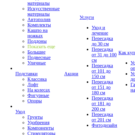
материалы
Искусственные
материалы
Услуги
Автополив
Комплекты
Уход и
Кашпо на
лечение
ножках
Пересадка
Поддоны
до 30 см
Показать еще
Пересадка
Большие
Как куп
от 31 до 100
Подвесные
см
Уличные
У
Пересадка
о
от 101 до
Подставки
Акции
У
150 см
Классика
д
Пересадка
Лофт
Г
от 151 до
На колесах
на
180 см
Фигурные
Пересадка
Опоры
от 181 до
200 см
Уход
Пересадка
Грунты
от 201 см
Удобрения
Фитодизайн
Компоненты
Стимуляторы