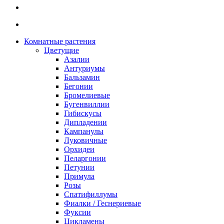
Комнатные растения
Цветущие
Азалии
Антуриумы
Бальзамин
Бегонии
Бромелиевые
Бугенвиллии
Гибискусы
Дипладении
Кампанулы
Луковичные
Орхидеи
Пеларгонии
Петунии
Примула
Розы
Спатифиллумы
Фиалки / Геснериевые
Фуксии
Цикламены