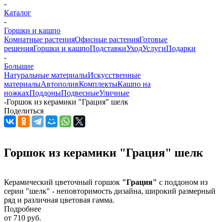
-
Каталог
-
Горшки и кашпо
Комнатные растения
Офисные растения
Готовые
решения
Горшки и кашпо
Подставки
Уход
Услуги
Подарки
-
Большие
Натуральные материалы
Искусственные
материалы
Автополив
Комплекты
Кашпо на
ножках
Поддоны
Подвесные
Уличные
-
Горшок из керамики "Грация" шелк
Поделиться
Горшок из керамики "Грация" шелк
Керамический цветочный горшок
"Грация"
с поддоном из
серии "шелк" - неповторимость дизайна, широкий размерный
ряд и различная цветовая гамма.
Подробнее
от
710 руб.