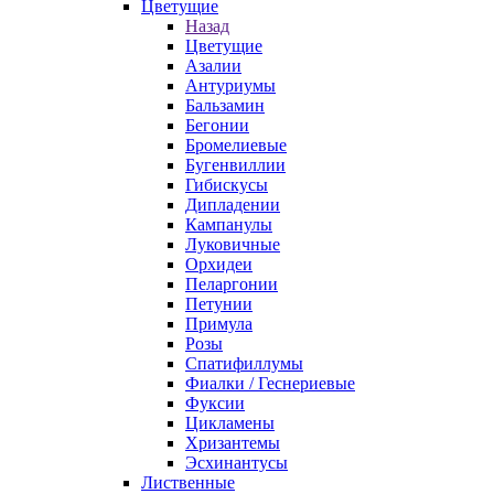
Цветущие
Назад
Цветущие
Азалии
Антуриумы
Бальзамин
Бегонии
Бромелиевые
Бугенвиллии
Гибискусы
Дипладении
Кампанулы
Луковичные
Орхидеи
Пеларгонии
Петунии
Примула
Розы
Спатифиллумы
Фиалки / Геснериевые
Фуксии
Цикламены
Хризантемы
Эсхинантусы
Лиственные