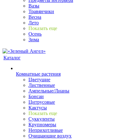
Предметы интерьера
Вазы
Травянчики
Весна
Лето
Показать еще
Осень
Зима
Каталог
Комнатные растения
Цветущие
Лиственные
Ампельные/Лианы
Бонсаи
Цитрусовые
Кактусы
Показать еще
Суккуленты
Крупномеры
Неприхотливые
Очищающие воздух