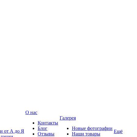
О нас
Галерея
Контакты
Блог
Новые фотографии
и от А до Я
Ещё
Отзывы
Наши товары
ндации