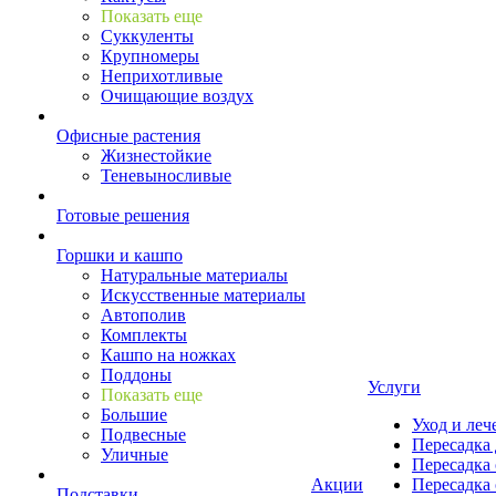
Показать еще
Суккуленты
Крупномеры
Неприхотливые
Очищающие воздух
Офисные растения
Жизнестойкие
Теневыносливые
Готовые решения
Горшки и кашпо
Натуральные материалы
Искусственные материалы
Автополив
Комплекты
Кашпо на ножках
Поддоны
Услуги
Показать еще
Большие
Уход и леч
Подвесные
Пересадка 
Уличные
Пересадка 
Акции
Пересадка 
Подставки