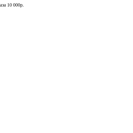
каза
10 000р.