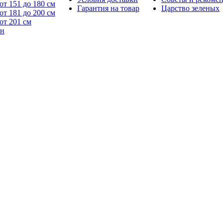
от 151 до 180 см
Гарантия на товар
Царство зеленых
от 181 до 200 см
от 201 см
йн