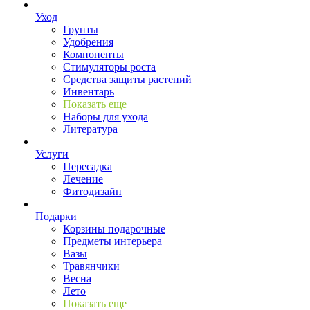
Уход
Грунты
Удобрения
Компоненты
Стимуляторы роста
Средства защиты растений
Инвентарь
Показать еще
Наборы для ухода
Литература
Услуги
Пересадка
Лечение
Фитодизайн
Подарки
Корзины подарочные
Предметы интерьера
Вазы
Травянчики
Весна
Лето
Показать еще