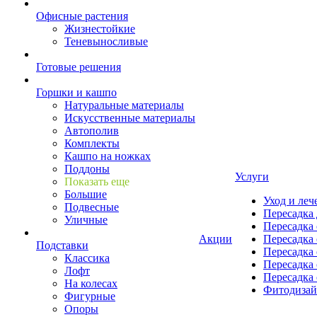
Офисные растения
Жизнестойкие
Теневыносливые
Готовые решения
Горшки и кашпо
Натуральные материалы
Искусственные материалы
Автополив
Комплекты
Кашпо на ножках
Поддоны
Услуги
Показать еще
Большие
Уход и леч
Подвесные
Пересадка 
Уличные
Пересадка 
Акции
Пересадка 
Подставки
Пересадка 
Классика
Пересадка 
Лофт
Пересадка 
На колесах
Фитодиза
Фигурные
Опоры